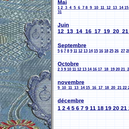
Mai
1
2
3
4
5
6
7
8
9
10
11
12
13
14
15
31
Juin
12
13
14
16
17
19
20
21
Septembre
5
6
7
8
9
11
12
13
14
15
16
18
25
26
27
2
Octobre
2
3
9
10
11
12
13
14
16
17
18
19
20
21
novembre
9
10
11
13
14
15
16
17
18
20
21
22
décembre
1
2
4
5
6
7
9
11
18
19
20
21