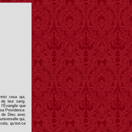
rist ceux qui,
e de leur sang.
 l’Évangile que
e sa Providence.
n de Dieu avec
universelle qui,
cela, qu’est-ce