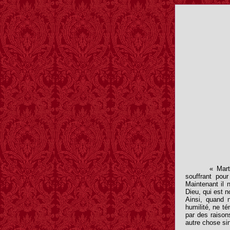
« Mart
souffrant pour
Maintenant il 
Dieu, qui est n
Ainsi, quand 
humilité, ne té
par des raison
autre chose si