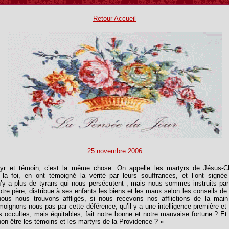
Retour Accueil
25 novembre 2006
yr et témoin, c’est la même chose. On appelle les martyrs de Jésus-Ch
 la foi, en ont témoigné la vérité par leurs souffrances, et l’ont signé
n’y a plus de tyrans qui nous persécutent ; mais nous sommes instruits par
otre père, distribue à ses enfants les biens et les maux selon les conseils d
nous nous trouvons affligés, si nous recevons nos afflictions de la mai
moignons-nous pas par cette déférence, qu’il y a une intelligence première et 
s occultes, mais équitables, fait notre bonne et notre mauvaise fortune ? Et 
non être les témoins et les martyrs de la Providence ? »