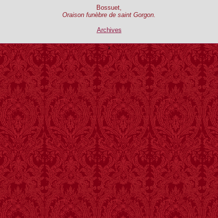
Bossuet,
Oraison funèbre de saint Gorgon.
Archives
²