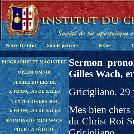
Notre Institut
Saints patrons
Textes
T
Sermon pronon
BIOGRAPHIE ET MAGISTERE
Gilles Wach, en
OPERA OMNIA
TEXTES DIVERS DE
Gricigliano, 29 
S. FRANÇOIS DE SALES
TEXTES DIVERS SUR
Mes bien chers a
S. FRANÇOIS DE SALES
du Christ Roi S
SERMONS DE MGR WACH
Gricigliano,
POUR LA FÊTE DE