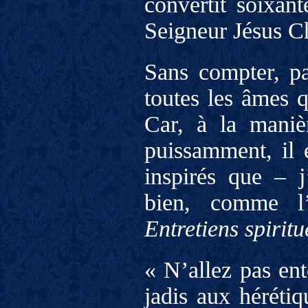
convertit soixan
Seigneur Jésus Ch
Sans compter, pa
toutes les âmes q
Car, à la manièr
puissamment, il 
inspirés que – j
bien, comme l
Entretiens spiritu
« N’allez pas en
jadis aux hérétiq