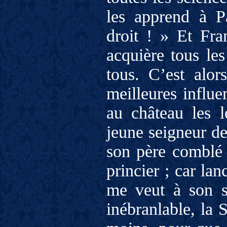
les apprend à P
droit ! » Et Fra
acquière tous les
tous. C’est alo
meilleures influe
au château les l
jeune seigneur de
son père comblé 
princier ; car lan
me veut à son s
inébranlable, la 