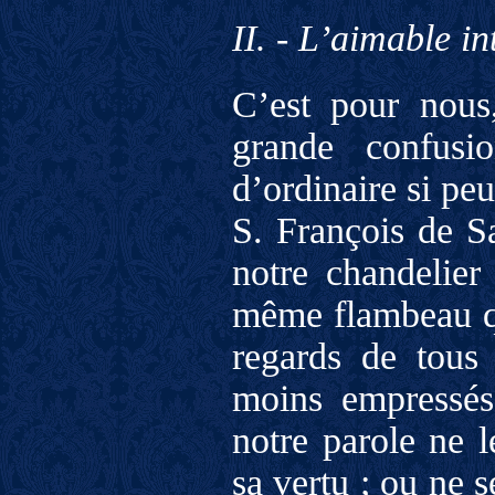
II. - L’aimable i
C’est pour nous,
grande confusi
d’ordinaire si p
S. François de Sa
notre chandelier
même flambeau q
regards de tous
moins empressés
notre parole ne l
sa vertu ; ou ne 