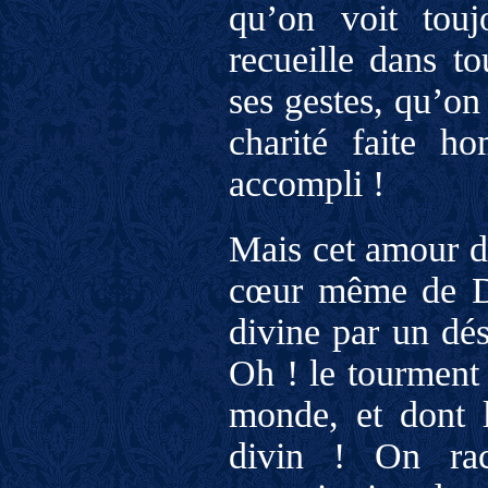
qu’on voit touj
recueille dans to
ses gestes, qu’on 
charité faite h
accompli !
Mais cet amour de
cœur même de Di
divine par un dés
Oh ! le tourment 
monde, et dont l
divin ! On rac