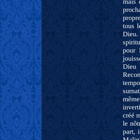
mais 
procha
propr
tous 
Dieu.
spirit
pour 
jouiss
Dieu 
Reconn
tempo
surna
même 
invert
créé m
le nôt
part, 
Malin?