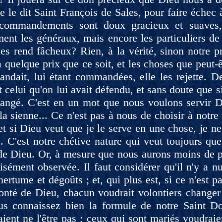
le dit Saint François de Sales, pour faire échec 
commandements sont doux gracieux et suaves, 
ent les généraux, mais encore les particuliers de 
es rend fâcheux? Rien, à la vérité, sinon notre p
 quelque prix que ce soit, et les choses que peut-êtr
ndait, lui étant commandées, elle les rejette. De
t celui qu'on lui avait défendu, et sans doute que si
angé. C'est en un mot que nous voulons servir D
la sienne... Ce n'est pas à nous de choisir à notre
et si Dieu veut que je le serve en une chose, je ne
.. C'est notre chétive nature qui veut toujours que
 de Dieu. Or, à mesure que nous aurons moins de p
isément observée. Il faut considérer qu'il n'y a nu
ertume et dégoûts ; et, qui plus est, si ce n'est 
onté de Dieu, chacun voudrait volontiers changer 
us connaissez bien la formule de notre Saint D
ient ne l'être pas ; ceux qui sont mariés voudraien