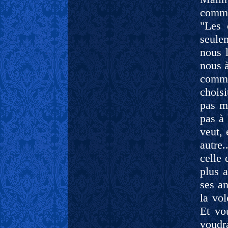
comme 
"Les 
seulem
nous l
nous à
comma
choisi
pas m
pas à 
veut, 
autre.
celle
plus a
ses am
la vol
Et vo
voudra