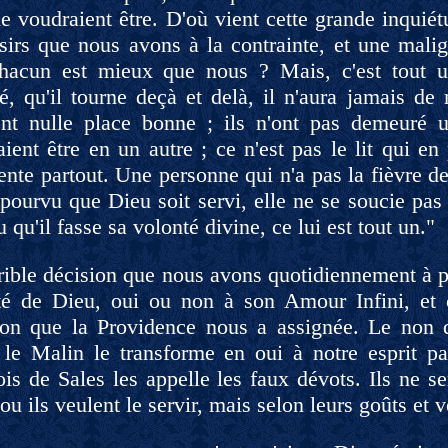
le voudraient être. D'où vient cette grande inquiét
sirs que nous avons à la contrainte, et une malign
hacun est mieux que nous ? Mais, c'est tout u
é, qu'il tourne deçà et delà, il n'aura jamais de
ent nulle place bonne ; ils n'ont pas demeuré u
ient être en un autre ; ce n'est pas le lit qui en 
nte partout. Une personne qui n'a pas la fièvre de
 pourvu que Dieu soit servi, elle ne se soucie pas
 qu'il fasse sa volonté divine, ce lui est tout un."
rible décision que nous avons quotidiennement à pr
té de Dieu, oui ou non à son Amour Infini, et c
ion que la Providence nous a assignée. Le non 
 le Malin le transforme en oui à notre esprit par
is de Sales les appelle les faux dévots. Ils ne se
ou ils veulent le servir, mais selon leurs goûts et 