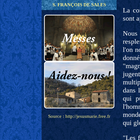
S. FRANÇOIS DE SALES
La co
sont a
Nous 
respl
l'on 
donné
"magna
jugen
multi
dans 
qui p
l'homm
monde,
Source : http://jesusmarie.free.fr
qui gl
"Les f