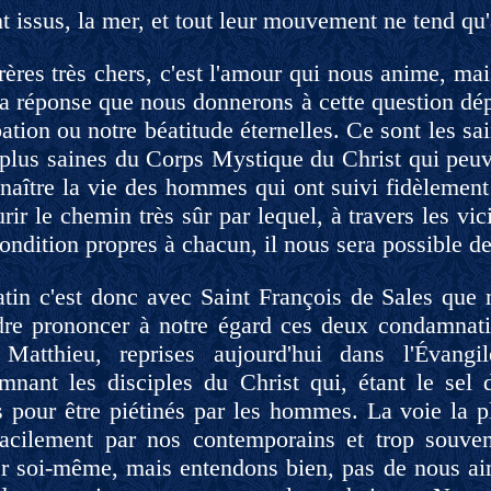
nt issus, la mer, et tout leur mouvement ne tend qu'
rères très chers, c'est l'amour qui nous anime, ma
a réponse que nous donnerons à cette question dépe
ation ou notre béatitude éternelles. Ce sont les sai
s plus saines du Corps Mystique du Christ qui peu
naître la vie des hommes qui ont suivi fidèlement
rir le chemin très sûr par lequel, à travers les vi
condition propres à chacun, il nous sera possible d
tin c'est donc avec Saint François de Sales que 
dre prononcer à notre égard ces deux condamnatio
 Matthieu, reprises aujourd'hui dans l'Évan
mnant les disciples du Christ qui, étant le sel 
és pour être piétinés par les hommes. La voie la 
facilement par nos contemporains et trop souve
er soi-même, mais entendons bien, pas de nous a