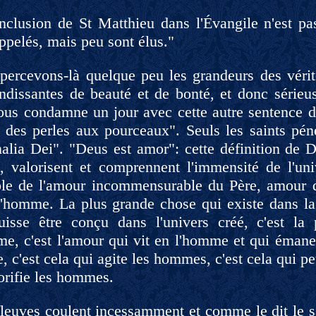
nclusion de St Matthieu dans l'Évangile n'est pa
ppelés, mais peu sont élus."
percevons-là quelque peu les grandeurs des vérit
endissantes de beauté et de bonté, et donc sérieu
nous condamne un jour avec cette autre sentence d
 des perles aux pourceaux". Seuls les saints pénè
lia Dei". "Deus est amor": cette définition de Di
t, valorisent et comprennent l'immensité de l'un
ple de l'amour incommensurable du Père, amour q
l'homme. La plus grande chose qui existe dans la 
uisse être conçu dans l'univers créé, c'est la 
e, c'est l'amour qui vit en l'homme et qui émane d
 c'est cela qui agite les hommes, c'est cela qui pe
orifie les hommes.
leuves coulent incessamment et comme le dit le sa