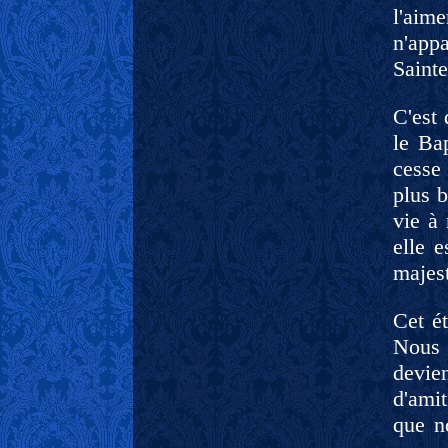
l'aime
n'appa
Sainte
C'est
le Ba
cesse
plus b
vie à
elle 
majes
Cet ét
Nous 
devie
d'amit
que n