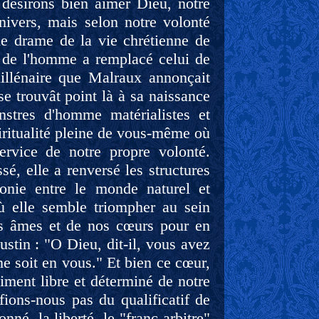
ésirons bien aimer Dieu, notre
univers, mais selon notre volonté
le drame de la vie chrétienne de
e de l'homme a remplacé celui de
illénaire que Malraux annonçait
 se trouvât point là à sa naissance
stres d'homme matérialistes et
iritualité pleine de vous-même où
rvice de notre propre volonté.
é, elle a renversé les structures
monie entre le monde naturel et
 où elle semble triompher au sein
os âmes et de nos cœurs pour en
ustin : "O Dieu, dit-il, vous avez
ne soit en vous." Et bien ce cœur,
ntiment libre et déterminé de notre
fions-nous pas du qualificatif de
né, la liberté, le "franc arbitre"