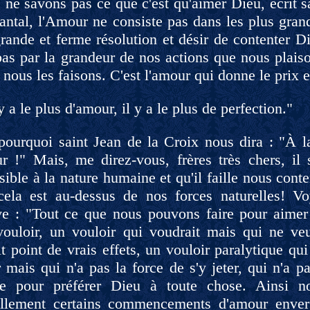
 ne savons pas ce que c'est qu'aimer Dieu, écrit 
antal, l'Amour ne consiste pas dans les plus gran
rande et ferme résolution et désir de contenter Di
 pas par la grandeur de nos actions que nous plai
 nous les faisons. C'est l'amour qui donne le prix 
y a le plus d'amour, il y a le plus de perfection."
 pourquoi saint Jean de la Croix nous dira : "À l
ur !" Mais, me direz-vous, frères très chers, i
ible à la nature humaine et qu'il faille nous conte
cela est au-dessus de nos forces naturelles! V
e : "Tout ce que nous pouvons faire pour aimer 
vouloir, un vouloir qui voudrait mais qui ne veu
t point de vrais effets, un vouloir paralytique qui
mais qui n'a pas la force de s'y jeter, qui n'a p
se pour préférer Dieu à toute chose. Ainsi n
ellement certains commencements d'amour envers