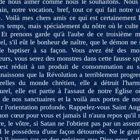
de nous aimer comme nous le souhaitons. Nous d
in, notre vocation, bref, tout ce qui fait notre 
e. Voilà mes chers amis ce qui est certainement 
les temps, mais spécialement du nôtre où le cult
 Et prenons garde qu'à l'aube de ce troisième m
uel, s'il eût le bonheur de naître, que le démon ne
le baptiser à sa façon. Vous avez été des mon
eurs, vous serez des monstres dans cette fausse sp
est réduit à un produit de consommation au se
aissons que la Révolution a terriblement progress
relles du monde chrétien, elle a détruit l'har
turel, elle est partie à l'assaut de notre Église
de nos sanctuaires et la voilà aux portes de n
ir l'orientation profonde. Rappelez-vous Saint Aug
on cœur pour vous et jamais il n'aura repos qu'il 
re, le vôtre, si Satan ne l'obtient pas par un asse
il le possédera d'une façon détournée. Ne le grati
 Il jouera sur ce don précieux que Dieu nous a don