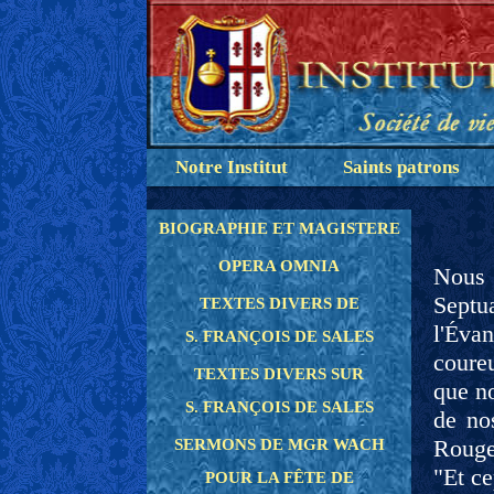
Notre Institut
Saints patrons
BIOGRAPHIE ET MAGISTERE
OPERA OMNIA
Nous 
Septu
TEXTES DIVERS DE
l'Éva
S. FRANÇOIS DE SALES
coureu
TEXTES DIVERS SUR
que no
S. FRANÇOIS DE SALES
de no
Rouge,
SERMONS DE MGR WACH
"Et ce
POUR LA FÊTE DE