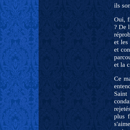
ils so
Oui, f
? De l
réprob
et le
et con
parcou
et la 
Ce ma
enten
Saint
conda
rejet
plus 
s'aim