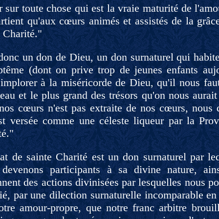
r sur toute chose qui est la vraie maturité de l'am
rtient qu'aux cœurs animés et assistés de la grâce
 Charité."
 donc un don de Dieu, un don surnaturel qui habit
ptême (dont on prive trop de jeunes enfants aujou
 implorer à la miséricorde de Dieu, qu'il nous fa
eau et le plus grand des trésors qu'on nous aurait
 nos cœurs n'est pas extraite de nos cœurs, nous 
est versée comme une céleste liqueur par la Prov
té."
at de sainte Charité est un don surnaturel par leq
devenons participants à sa divine nature, ain
nnent des actions divinisées par lesquelles nous 
ié, par une dilection surnaturelle incomparable en
otre amour-propre, que notre franc arbitre brouil