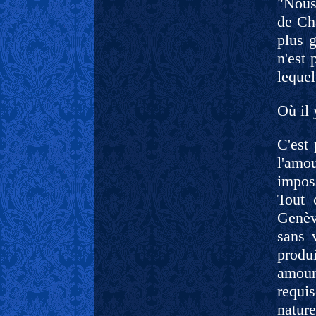
"Nous
de Ch
plus g
n'est
lequel
Où il 
C'est
l'amo
imposs
Tout 
Genèv
sans 
produi
amour 
requi
natur