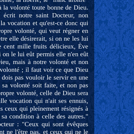
à la volonté toute bonne de Dieu.
écrit notre saint Docteur, non
la vocation et qu'est-ce donc qui
ropre volonté, qui veut régner en
e elle désirerait, si on ne les lui
 cent mille fruits délicieux, Ève
 on le lui eût permis elle n'en eût
ieu, mais à notre volonté et non
 volonté ; il faut voir ce que Dieu
 dois pas vouloir le servir en une
 sa volonté soit faite, et non pas
ropre volonté, celle de Dieu sera
lle vocation qui n'ait ses ennuis,
pas ceux qui pleinement résignés à
sa condition à celle des autres."
octeur : "Ceux qui sont évêques
t ne l'être pas, et ceux qui ne le