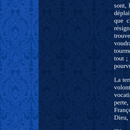
sont, 
déplai
que c
résign
trouv
voudra
tourme
tout ;
pourvu
La ter
volon
vocat
perte,
Franço
Dieu, 