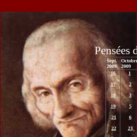
Pensées 
Sept.
Octobr
2009
2009
16
1
17
2
18
3
19
5
21
6
22
23