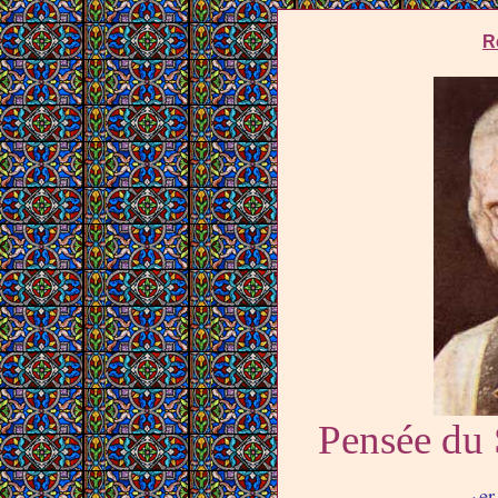
R
Pensée du 
er