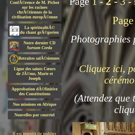
2 -
Page
1 -
3 -
ConfÃ©rence de M. Pichot
sur les racines
chrÃ©tiennes de la
Page
civilisation europÃ©enne
La spiritualitÃ©
du chant grÃ©gorien
Photographies p
Notre dernier CD
Sursum Corda
Retraites salÃ©siennes
Cliquez ici, p
Ligue des saints Cœurs
de JÃ©sus, Marie et
cérémo
Joseph
Approbation dÃ©finitive
des Constitutions
(Attendez que 
Nos missions en Afrique
cliqu
Nouvelles par courriel
Il est interdit de publier