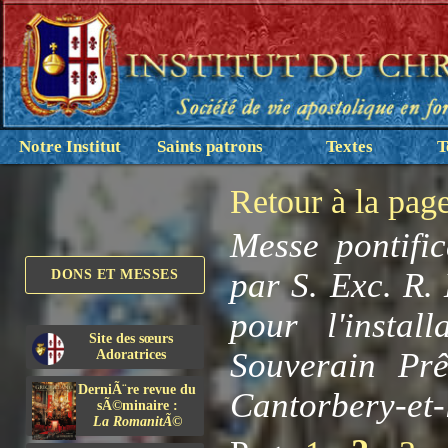
Notre Institut
Saints patrons
Textes
T
Retour à la pag
Messe pontifi
par S. Exc. R.
DONS ET MESSES
pour l'instal
Site des sœurs
Souverain Prê
Adoratrices
DerniÃ¨re revue du
Cantorbery-et-
sÃ©minaire :
La RomanitÃ©