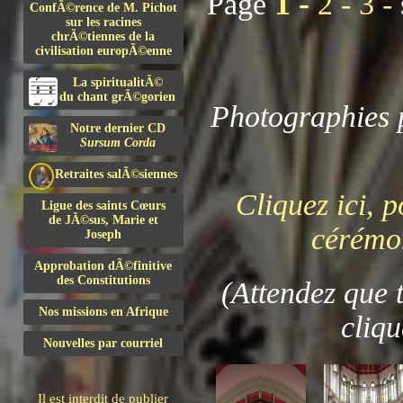
1 -
Page
2 -
3 -
ConfÃ©rence de M. Pichot
sur les racines
chrÃ©tiennes de la
civilisation europÃ©enne
La spiritualitÃ©
du chant grÃ©gorien
Photographies p
Notre dernier CD
Sursum Corda
Retraites salÃ©siennes
Cliquez ici, p
Ligue des saints Cœurs
de JÃ©sus, Marie et
cérémo
Joseph
Approbation dÃ©finitive
des Constitutions
(Attendez que 
Nos missions en Afrique
cliqu
Nouvelles par courriel
Il est interdit de publier