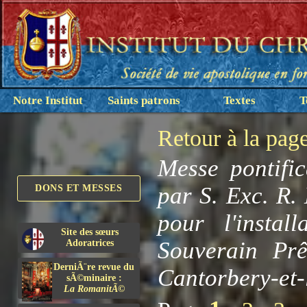
Notre Institut
Saints patrons
Textes
T
Retour à la pag
Messe pontifi
par S. Exc. R.
DONS ET MESSES
pour l'instal
Site des sœurs
Souverain Prê
Adoratrices
DerniÃ¨re revue du
Cantorbery-et-
sÃ©minaire :
La RomanitÃ©