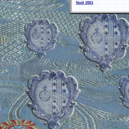
N
oël 2001