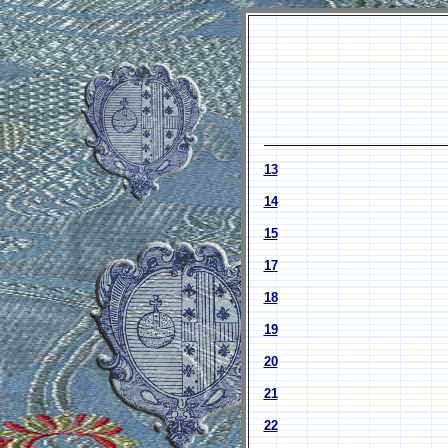
13
14
15
17
18
19
20
21
22