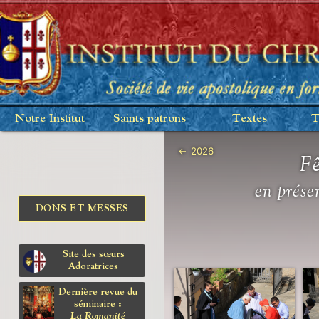
Notre Institut
Saints patrons
Textes
T
←
2026
Fê
en prése
DONS ET MESSES
Site des sœurs
Adoratrices
Dernière revue du
séminaire :
La Romanité