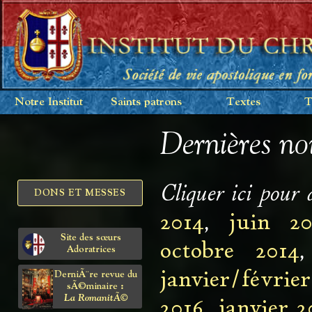
Notre Institut
Saints patrons
Textes
T
Dernières no
Cliquer ici pour 
DONS ET MESSES
2014
,
juin 20
Site des sœurs
octobre 2014
Adoratrices
janvier/février
DerniÃ¨re revue du
sÃ©minaire :
La RomanitÃ©
2016
,
janvier 2