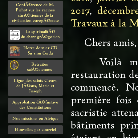
ConfÃ©rence de M.
2017
,
décembr
Pichot sur les racines
chrÃ©tiennes de la
Travaux à la 
civilisation europÃ©enne
La spiritualitÃ©
du chant grÃ©gorien
Chers amis,
Notre dernier CD
Sursum Corda
Voilà maint
Retraites
salÃ©siennes
restauration de
Ligue des saints Cœurs
commencé. Nou
de JÃ©sus, Marie et
Joseph
première fois 
Approbation dÃ©finitive
des Constitutions
sacristie atten
Nos missions en Afrique
bâtiments prin
Nouvelles par courriel