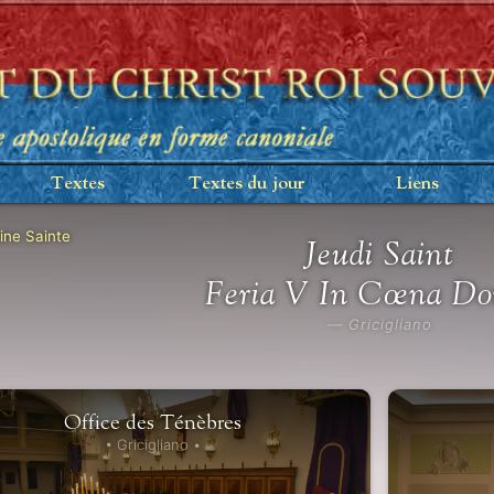
Textes
Textes du jour
Liens
ne Sainte
Jeudi Saint
Feria V
In Cœna Do
— Gricigliano
Office des Ténèbres
• Gricigliano •