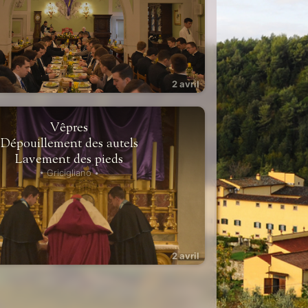
2 avril
Vêpres
Dépouillement des autels
Lavement des pieds
• Gricigliano •
2 avril