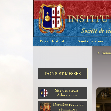
Notre Institut
Saints patrons
←
Semai
DONS ET MESSES
Site des sœurs
Adoratrices
Dernière revue du
séminaire :