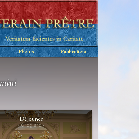
Photos
Publications
mini
Déjeuner
• Gricigliano •