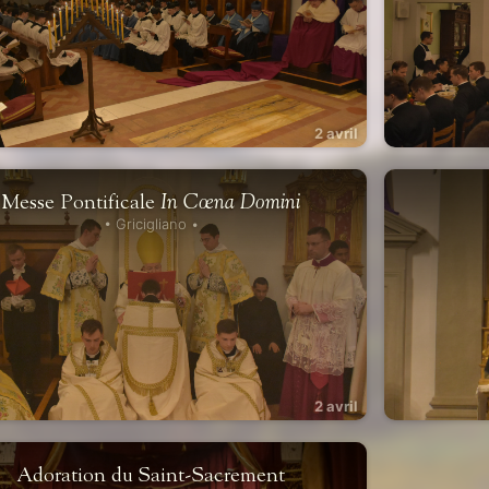
2 avril
Messe Pontificale
In Cœna Domini
• Gricigliano •
2 avril
Adoration du Saint-Sacrement