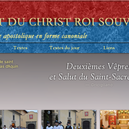
Textes
Textes du jour
Liens
de saint
Deuxièmes Vêpre
s d’Aquin
et Salut du Saint-Sac
— Gricigliano