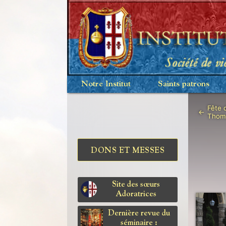
Notre Institut
Saints patrons
Fête 
←
Thoma
DONS ET MESSES
Site des sœurs
Adoratrices
Dernière revue du
séminaire :