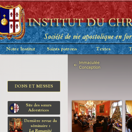
Notre Institut
Saints patrons
Textes
T
Immaculée
←
Conception
DONS ET MESSES
Site des sœurs
Adoratrices
Dernière revue du
séminaire :
La Romanité