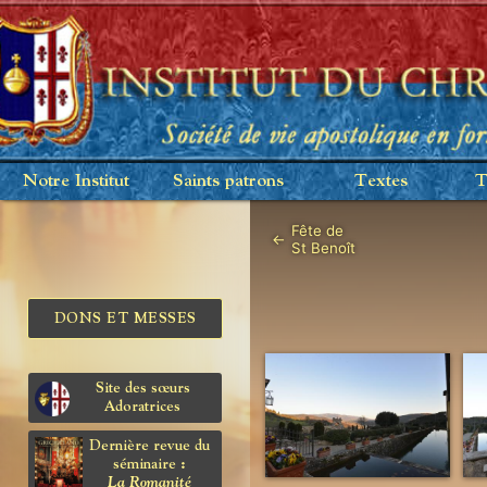
Notre Institut
Saints patrons
Textes
T
Fête de
←
St Benoît
DONS ET MESSES
Site des sœurs
Adoratrices
Dernière revue du
séminaire :
La Romanité