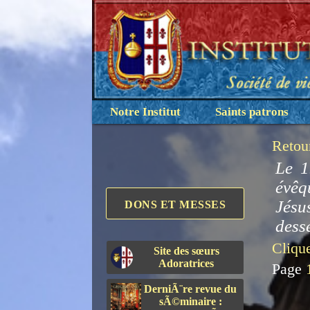
Notre Institut
Saints patrons
Retou
Le 1
évêq
Jésu
DONS ET MESSES
desse
Clique
Site des sœurs
Adoratrices
Page
DerniÃ¨re revue du
sÃ©minaire :