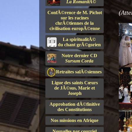
La RomanitÃ©
(Atte
ConfÃ©rence de M. Pichot
sur les racines
chrÃ©tiennes de la
civilisation europÃ©enne
La spiritualitÃ©
du chant grÃ©gorien
Notre dernier CD
Sursum Corda
Retraites salÃ©siennes
Ligue des saints Cœurs
de JÃ©sus, Marie et
Joseph
Approbation dÃ©finitive
des Constitutions
Nos missions en Afrique
Nouvelles par courriel