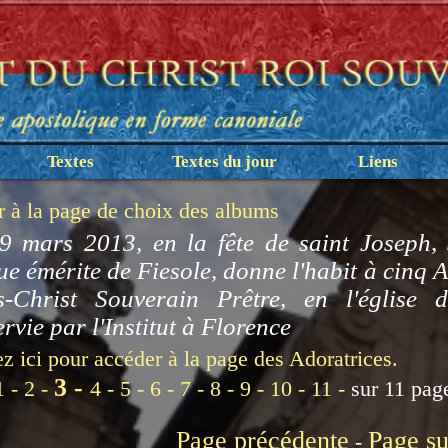
Textes
Textes du jour
Liens
r à la page de choix des albums
9 mars 2013, en la fête de saint Joseph, 
ue émérite de Fiesole, donne l'habit à cinq
s-Christ Souverain Prêtre, en l'église d
rvie par l'Institut à Florence
z ici pour accéder à la page des Adoratrices.
3 -
1 -
2 -
4 -
5 -
6 -
7 -
8 -
9 -
10 -
11 -
sur 11 pag
Page précédente
Page su
-