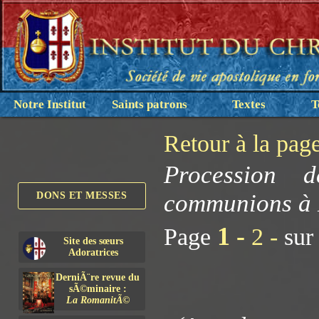
Notre Institut
Saints patrons
Textes
T
Retour à la pag
Procession 
communions à 
DONS ET MESSES
1 -
Page
2 -
sur
Site des sœurs
Adoratrices
DerniÃ¨re revue du
sÃ©minaire :
La RomanitÃ©