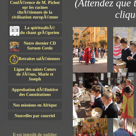
(Attendez que 
ConfÃ©rence de M. Pichot
sur les racines
cliqu
chrÃ©tiennes de la
civilisation europÃ©enne
La spiritualitÃ©
du chant grÃ©gorien
Notre dernier CD
Sursum Corda
Retraites salÃ©siennes
Ligue des saints Cœurs
de JÃ©sus, Marie et
Joseph
Approbation dÃ©finitive
des Constitutions
Nos missions en Afrique
Nouvelles par courriel
Il est interdit de publier