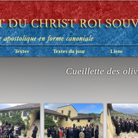
Textes
Textes du jour
Liens
Cueillette des oli
— Gricigliano