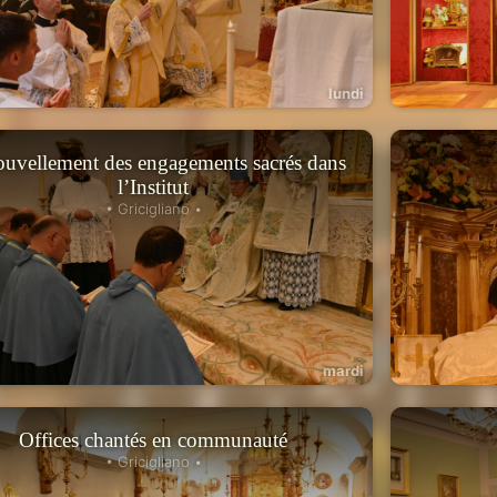
lundi
uvellement des engagements sacrés dans
l’Institut
• Gricigliano •
mardi
Offices chantés en communauté
• Gricigliano •