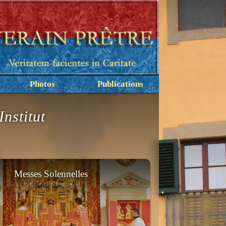
Photos
Publications
nstitut
Messes Solennelles
• Gricigliano •