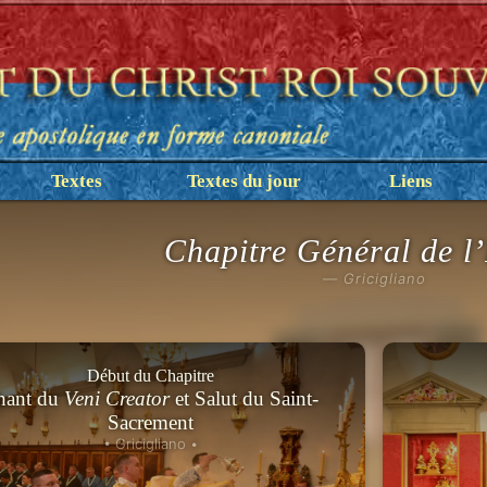
Textes
Textes du jour
Liens
Chapitre Général de l’I
— Gricigliano
Début du Chapitre
hant du
Veni Creator
et Salut du Saint-
Sacrement
• Gricigliano •