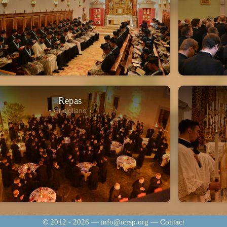
Repas
• Gricigliano •
© 2012 - 2026 — info@icrsp.org —
Contact