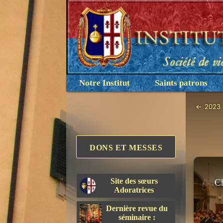
Notre Institut
Saints patrons
←
2023
DONS ET MESSES
Site des sœurs
C
Adoratrices
Dernière revue du
séminaire :