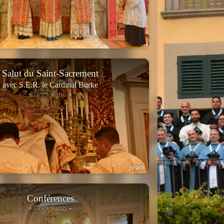
Salut du Saint-Sacrement
avec S.E.R. le Cardinal Burke
• Gricigliano •
jeudi
Conférences
• Gricigliano •