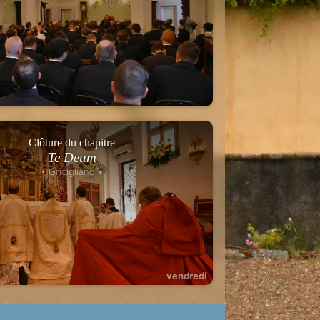
Clôture du chapitre
Te Deum
• Gricigliano •
vendredi