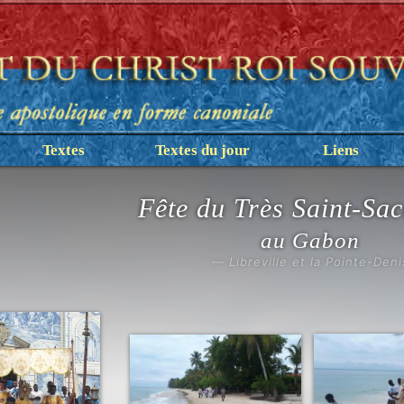
Textes
Textes du jour
Liens
Fête du Très Saint-Sa
au Gabon
— Libreville et la Pointe-Deni