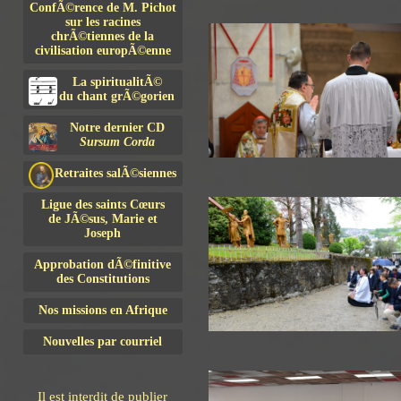
ConfÃ©rence de M. Pichot
sur les racines
chrÃ©tiennes de la
civilisation europÃ©enne
La spiritualitÃ©
du chant grÃ©gorien
Notre dernier CD
Sursum Corda
Retraites salÃ©siennes
Ligue des saints Cœurs
de JÃ©sus, Marie et
Joseph
Approbation dÃ©finitive
des Constitutions
Nos missions en Afrique
Nouvelles par courriel
Il est interdit de publier