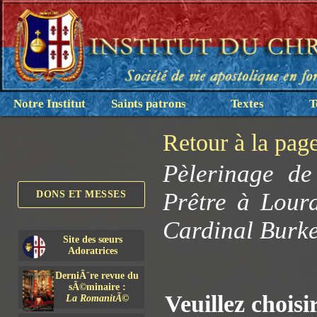
Notre Institut
Saints patrons
Textes
T
Retour à la pag
Pèlerinage de
Prêtre à Lourd
DONS ET MESSES
Cardinal Burke
Site des sœurs
Adoratrices
DerniÃ¨re revue du
sÃ©minaire :
Veuillez choisi
La RomanitÃ©