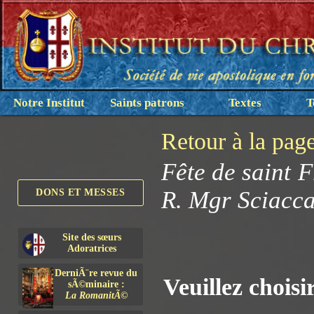
Notre Institut
Saints patrons
Textes
T
Retour à la pag
Fête de saint F
R. Mgr Sciacc
DONS ET MESSES
Site des sœurs
Adoratrices
DerniÃ¨re revue du
Veuillez choisi
sÃ©minaire :
La RomanitÃ©