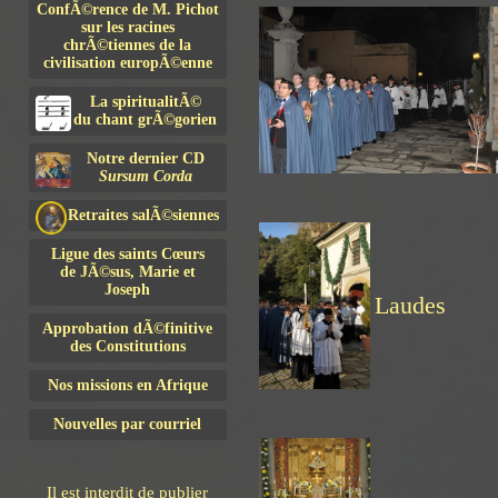
ConfÃ©rence de M. Pichot
sur les racines
chrÃ©tiennes de la
civilisation europÃ©enne
La spiritualitÃ©
du chant grÃ©gorien
Notre dernier CD
Sursum Corda
Retraites salÃ©siennes
Ligue des saints Cœurs
de JÃ©sus, Marie et
Joseph
Laudes
Approbation dÃ©finitive
des Constitutions
Nos missions en Afrique
Nouvelles par courriel
Il est interdit de publier