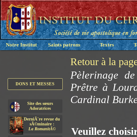
Notre Institut
Saints patrons
Textes
T
Retour à la pag
Pèlerinage de
Prêtre à Lourd
DONS ET MESSES
Cardinal Burke,
Site des sœurs
Adoratrices
DerniÃ¨re revue du
sÃ©minaire :
Veuillez choisi
La RomanitÃ©