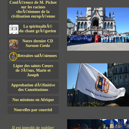
ConfÃ©rence de M. Pichot
sur les racines
chrÃ©tiennes de la
civilisation europÃ©enne
La spiritualitÃ©
du chant grÃ©gorien
Notre dernier CD
Sursum Corda
Retraites salÃ©siennes
Ligue des saints Cœurs
de JÃ©sus, Marie et
Joseph
Approbation dÃ©finitive
des Constitutions
Nos missions en Afrique
Nouvelles par courriel
Il est interdit de publier