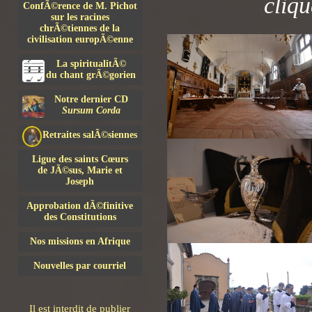
cliqu
ConfÃ©rence de M. Pichot
sur les racines
chrÃ©tiennes de la
civilisation europÃ©enne
La spiritualitÃ©
du chant grÃ©gorien
Notre dernier CD
Sursum Corda
Retraites salÃ©siennes
Ligue des saints Cœurs
de JÃ©sus, Marie et
Joseph
Approbation dÃ©finitive
des Constitutions
Nos missions en Afrique
Nouvelles par courriel
Il est interdit de publier