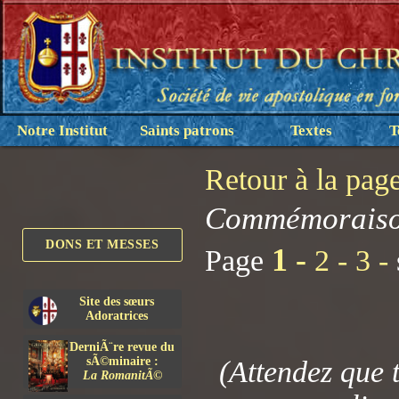
Notre Institut
Saints patrons
Textes
T
Retour à la pag
Commémoraison 
DONS ET MESSES
1 -
Page
2 -
3 -
Site des sœurs
Adoratrices
DerniÃ¨re revue du
sÃ©minaire :
(Attendez que 
La RomanitÃ©