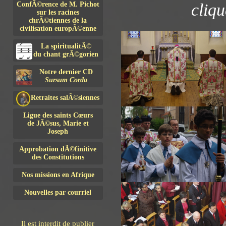
ConfÃ©rence de M. Pichot
cliqu
sur les racines
chrÃ©tiennes de la
civilisation europÃ©enne
La spiritualitÃ©
du chant grÃ©gorien
Notre dernier CD
Sursum Corda
Retraites salÃ©siennes
Ligue des saints Cœurs
de JÃ©sus, Marie et
Joseph
Approbation dÃ©finitive
des Constitutions
Nos missions en Afrique
Nouvelles par courriel
Il est interdit de publier