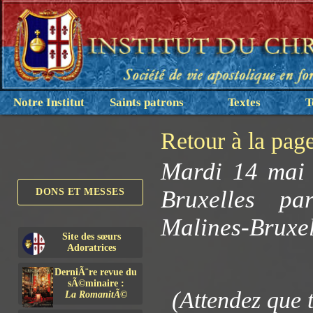
Notre Institut
Saints patrons
Textes
T
Retour à la pag
Mardi 14 mai 
Bruxelles p
DONS ET MESSES
Malines-Bruxel
Site des sœurs
Adoratrices
DerniÃ¨re revue du
sÃ©minaire :
(Attendez que 
La RomanitÃ©