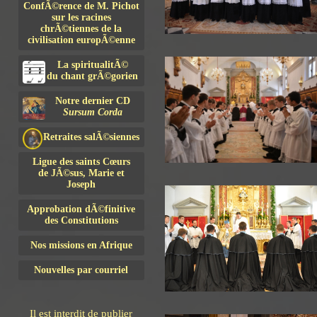
ConfÃ©rence de M. Pichot
sur les racines
chrÃ©tiennes de la
civilisation europÃ©enne
La spiritualitÃ©
du chant grÃ©gorien
Notre dernier CD
Sursum Corda
Retraites salÃ©siennes
Ligue des saints Cœurs
de JÃ©sus, Marie et
Joseph
Approbation dÃ©finitive
des Constitutions
Nos missions en Afrique
Nouvelles par courriel
Il est interdit de publier