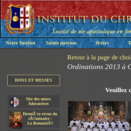
Notre Institut
Saints patrons
Textes
T
Retour à la page de cho
Ordinations 2013 à G
DONS ET MESSES
Veuillez 
Site des sœurs
Adoratrices
DerniÃ¨re revue du
sÃ©minaire :
La RomanitÃ©