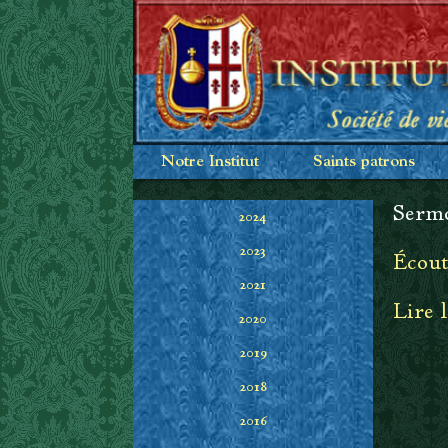
Notre Institut
Saints patrons
Sermo
2024
2023
Écout
2021
Lire 
2020
2019
2018
2016