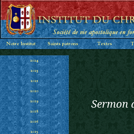
Notre Institut
Saints patrons
Textes
T
2024
2023
2021
2020
Sermon d
2019
2018
2016
2015