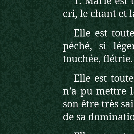
1. Marie est 
cri, le chant et
Elle est tou
péché, si lég
touchée, flétrie.
Elle est tou
n’a pu mettre l
son être très sa
de sa dominati