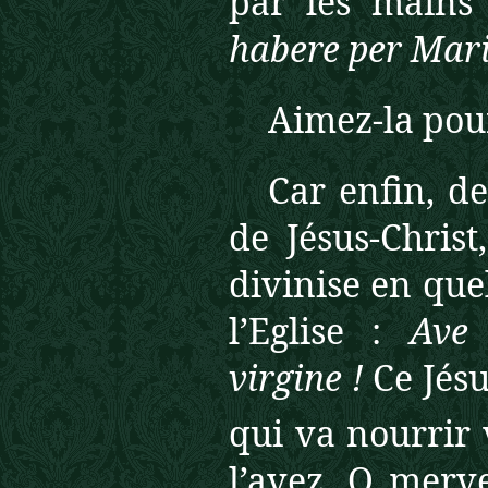
par les mains
habere per Mar
Aimez-la pour
Car enfin, de
de Jésus-Christ
divinise en que
l’Eglise :
Ave
virgine !
Ce
Jés
qui va nourrir 
l’avez. O merve