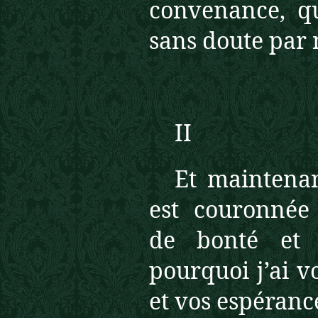
convenance, qu
sans doute par 
II
Et maintenan
est couronnée
de bonté e
pourquoi j’ai v
et vos espérance