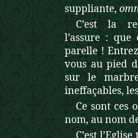
suppliante,
omn
C’est la r
l’assure : que
parelle ! Entre
vous au pied de 
sur le marbre
ineffaçables, le
Ce sont ces o
nom, au nom de t
C’est l’Eglise