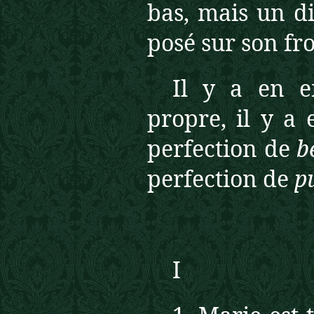
bas, mais un d
posé sur son fro
Il y a en ef
propre, il y a 
perfection de
b
perfection de
p
I