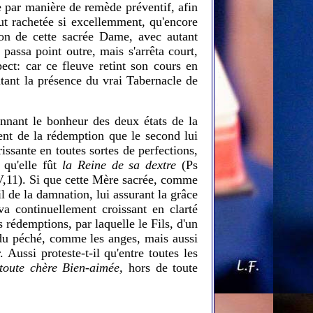
ée par manière de remède préventif, afin
fut rachetée si excellemment, qu'encore
tion de cette sacrée Dame, avec autant
 passa point outre, mais s'arrêta court,
ct: car ce fleuve retint son cours en
outant la présence du vrai Tabernacle de
nnant le bonheur des deux états de la
ent de la rédemption que le second lui
rissante en toutes sortes de perfections,
n qu'elle fût
la Reine de sa dextre
(Ps
V,11). Si que cette Mère sacrée, comme
l de la damnation, lui assurant la grâce
a continuellement croissant en clarté
rédemptions, par laquelle le Fils, d'un
 du péché, comme les anges, mais aussi
 Aussi proteste‑t‑il qu'entre toutes les
toute chère Bien‑aimée,
hors de toute