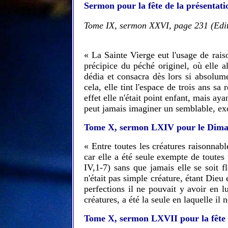
Sermon pour la fête de la présentati
Tome IX, sermon XXVI, page 231 (Edi
« La Sainte Vierge eut l'usage de rais
précipice du péché originel, où elle a
dédia et consacra dès lors si absolum
cela, elle tint l'espace de trois ans s
effet elle n'était point enfant, mais ay
peut jamais imaginer un semblable, exc
Tome X, sermon LXIV pour le Dima
« Entre toutes les créatures raisonnabl
car elle a été seule exempte de toutes 
IV,1-7) sans que jamais elle se soit fl
n'était pas simple créature, étant Dieu
perfections il ne pouvait y avoir en l
créatures, a été la seule en laquelle il
Tome X, sermon LXVII pour la fête 