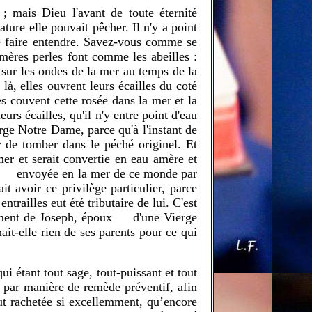
; mais Dieu l'avant de toute éternité
ture elle pouvait pêcher. Il n'y a point
le faire entendre. Savez‑vous comme se
 mères perles font comme les abeilles :
nt sur les ondes de la mer au temps de la
là, elles ouvrent leurs écailles du coté
les couvent cette rosée dans la mer et la
eurs écailles, qu'il n'y entre point d'eau
rge Notre Dame, parce qu'à l'instant de
r de tomber dans le péché originel. Et
er et serait convertie en eau amère et
ée et envoyée en la mer de ce monde par
 avoir ce privilège particulier, parce
ntrailles eut été tributaire de lui. C'est
ulement de Joseph, époux d'une Vierge
it‑elle rien de ses parents pour ce qui
i étant tout sage, tout-puissant et tout
e par manière de remède préventif, afin
fut rachetée si excellemment, qu’encore