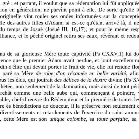
gré : et partant, il voulut que sa rédemption lui fût appliqu
tion en génération, ne parvînt point à elle. De sorte qu'elle 
é originelle vint rouler ses ondes infortunées sur la concep
le des autres filles d'Adam, si est-ce qu'étant arrivé là, il ne
u temps de Josué (Josué III, 16,17), et pour le même respe
liance, et le péché originel retira ses eaux, révérant et red
na de sa glorieuse Mère toute captivité (Ps CXXV,1) lui
do
ocence que le premier Adam avait perdue, et jouit excellemm
n d'élite qui devait porter le fruit de vie, elle fut rendue flo
si paré sa Mère
de robe d'or, récamée en belle variété,
afi
ous les élus, qui jouirait
des délices de la dextre
divine (Ps X
rachetée, non seulement de la damnation, mais aussi de tout péri
marchât comme une belle aube qui, commençant à poindre, v
ble, chef-d’œuvre du Rédempteur et la première de toutes les 
re ès bénédictions de douceur, il la préserve non seulement
divertissements et retardements de l'exercice du saint amour.
es, cette Mère est son
unique colombe,
sa
toute parfaite,
sa