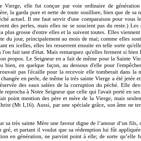
 Vierge, elle fut conçue par voie ordinaire de génération 
re, la garda pure et nette de toute souillure, bien que de sa na
éché actuel. Il me faut servir d'une comparaison pour vous 
irent des perles, mais elles ne se soucient pas du reste.) Les
la plus grosse d'entre elles et la suivent toutes. Elles vienne
nte du jour, principalement au mois de mai; comme elles sont 
ant en icelles, elles les resserrent ensuite en telle sorte qu'el
l'on fait tant d'état. Mais remarquez qu'elles ferment si bien l
mon propos. Le Seigneur en a fait de même pour la Sainte Vie
u bien, en quelque façon, au dessous d'elle pour l'empêche
it pas l'écaille pour la recevoir elle tomberait dans la m
 est changée en perle, de même la très sainte Vierge a été jet
ervée des eaux salées de la corruption du péché. Elle devait
le reprocha à Notre Seigneur que celle qui l'avait porté en ses e
e fait point mention des père et mère de la Vierge, mais se
rist (Mt I,16). Aussi, par une spéciale grâce, son âme ne tena
 sa très sainte Mère une faveur digne de l’amour d’un fils, qu
 gré, et partant il voulut que sa rédemption lui fût appliqué
tion en génération, ne parvint point à elle; de sorte qu’elle 