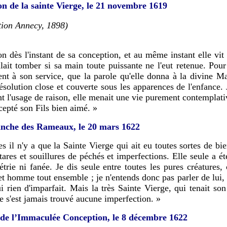
on de la sainte Vierge, le 21 novembre 1619
tion Annecy, 1898)
on dès l'instant de sa conception, et au même instant elle v
llait tomber si sa main toute puissante ne l'eut retenue. Pour
ent à son service, que la parole qu'elle donna à la divine Ma
a résolution close et couverte sous les apparences de l'enfance.
ant l'usage de raison, elle menait une vie purement contemplative
epté son Fils bien aimé. »
nche des Rameaux, le 20 mars 1622
es il n'y a que la Sainte Vierge qui ait eu toutes sortes de 
tares et souillures de péchés et imperfections. Elle seule a é
étrie ni fanée. Je dis seule entre toutes les pures créatures
 et homme tout ensemble ; je n'entends donc pas parler de lui, d
ui rien d'imparfait. Mais la très Sainte Vierge, qui tenait s
 ne s'est jamais trouvé aucune imperfection. »
de l’Immaculée Conception, le 8 décembre 1622