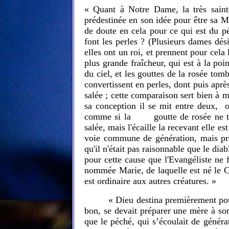
« Quant à Notre Dame, la très sainte
prédestinée en son idée pour être sa Mè
de doute en cela pour ce qui est du p
font les perles ? (Plusieurs dames dés
elles ont un roi, et prennent pour cela 
plus grande fraîcheur, qui est à la poi
du ciel, et les gouttes de la rosée tomb
convertissent en perles, dont puis après 
salée ; cette comparaison sert bien à 
sa conception il se mit entre deux, o
comme si la goutte de rosée ne trouva
salée, mais l'écaille la recevant elle
voie commune de génération, mais prés
qu'il n'était pas raisonnable que le diab
pour cette cause que l'Evangéliste n
nommée Marie, de laquelle est né le Ch
est ordinaire aux autres créatures. »
« Dieu destina premièrement pour
bon, se devait préparer une mère à son
que le péché, qui s’écoulait de généra