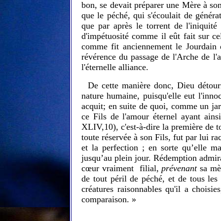
bon, se devait préparer une Mère à son 
que le péché, qui s'écoulait de généra
que par après le torrent de l'iniquit
d'impétuosité comme il eût fait sur cel
comme fit anciennement le Jourdain d
révérence du passage de l'Arche de l'al
l'éternelle alliance.
De cette manière donc, Dieu détour
nature humaine, puisqu'elle eut l'inn
acquit; en suite de quoi, comme un jardi
ce Fils de l'amour éternel ayant ain
XLIV,10),
c'est‑à­-dire la première de t
toute réservée à son Fils, fut par lui 
et la perfection ; en sorte qu’elle 
jusqu’au plein jour. Rédemption admira
cœur vraiment filial,
prévenant
sa mè
de tout péril de péché, et de tous les 
créatures raisonnables qu'il a choisi
comparaison. »