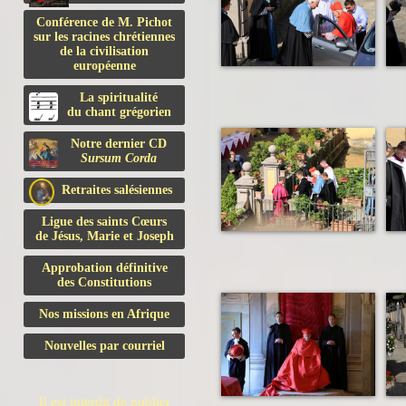
Conférence de M. Pichot
sur les racines chrétiennes
de la civilisation
européenne
La spiritualité
du chant grégorien
Notre dernier CD
Sursum Corda
Retraites salésiennes
Ligue des saints Cœurs
de Jésus, Marie et Joseph
Approbation définitive
des Constitutions
Nos missions en Afrique
Nouvelles par courriel
Il est interdit de publier