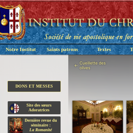
Notre Institut
Saints patrons
Textes
T
Cueillette des
←
olives
DONS ET MESSES
Site des sœurs
Adoratrices
Dernière revue du
séminaire :
La Romanité