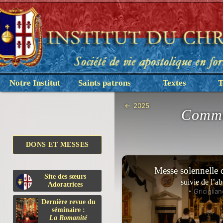
Notre Institut
Saints patrons
Textes
T
←
2025
Commé
DONS ET MESSES
Messe solennelle
Site des sœurs
suivie de l’a
Adoratrices
• Griciglian
Dernière revue du
séminaire :
La Romanité