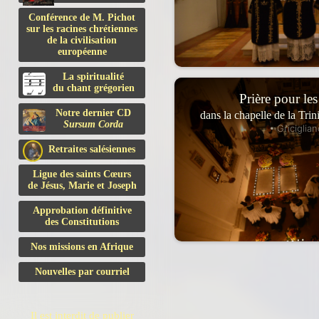
Conférence de M. Pichot
sur les racines chrétiennes
de la civilisation
européenne
La spiritualité
du chant grégorien
Prière pour les
Notre dernier CD
dans la chapelle de la Tri
Sursum Corda
• Griciglian
Retraites salésiennes
Ligue des saints Cœurs
de Jésus, Marie et Joseph
Approbation définitive
des Constitutions
Nos missions en Afrique
Nouvelles par courriel
Il est interdit de publier