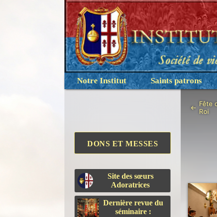
Notre Institut
Saints patrons
Fête 
←
Roi
DONS ET MESSES
Site des sœurs
Adoratrices
Dernière revue du
séminaire :