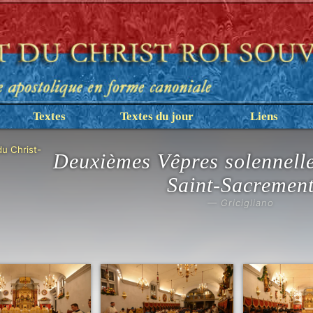
Textes
Textes du jour
Liens
du Christ-
Deuxièmes Vêpres solennelle
Saint-Sacremen
— Gricigliano