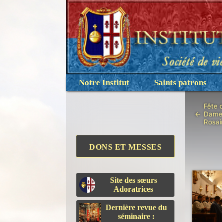
Notre Institut
Saints patrons
Fête 
←
Dame
Rosai
DONS ET MESSES
Site des sœurs
Adoratrices
Dernière revue du
séminaire :