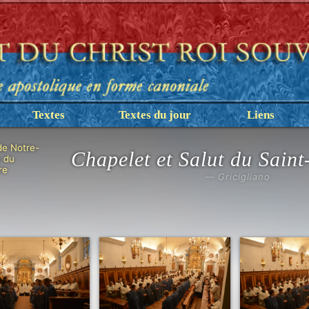
Textes
Textes du jour
Liens
de Notre-
Chapelet et Salut du Sain
 du
re
— Gricigliano