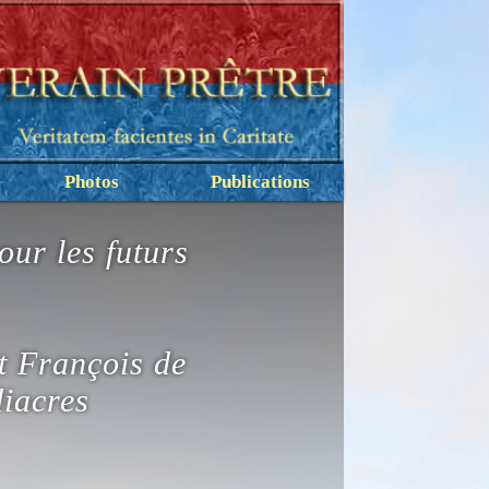
Photos
Publications
our les futurs
nt François de
diacres