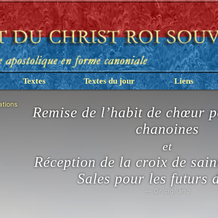
Textes
Textes du jour
Liens
ations
Remise de l’habit de chœur p
chanoines
et
Réception de la croix de sai
Sales pour les futurs 
— Gricigliano