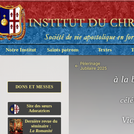
Notre Institut
Saints patrons
Textes
T
Pèlerinage
←
Jubilaire 2025
à la 
DONS ET MESSES
cél
Site des sœurs
Adoratrices
Vic
Dernière revue du
séminaire :
La Romanité