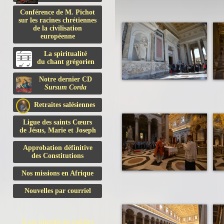
Conférence de M. Pichot
sur les racines chrétiennes
de la civilisation
européenne
La spiritualité
du chant grégorien
Notre dernier CD
Sursum Corda
Retraites salésiennes
Ligue des saints Cœurs
de Jésus, Marie et Joseph
Approbation définitive
des Constitutions
Nos missions en Afrique
Nouvelles par courriel
Il est interdit de publier