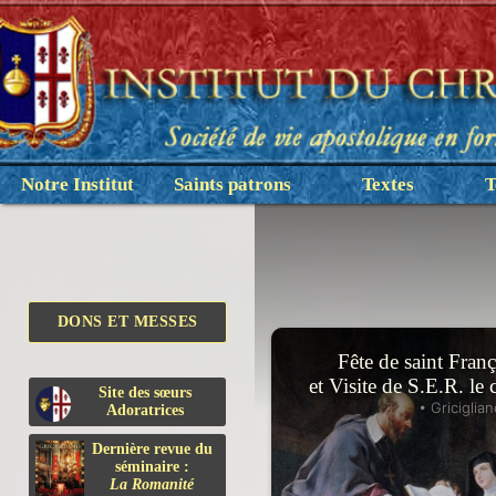
Notre Institut
Saints patrons
Textes
T
DONS ET MESSES
Fête de saint Franç
et Visite de S.E.R. le
Site des sœurs
• Griciglian
Adoratrices
Dernière revue du
séminaire :
La Romanité