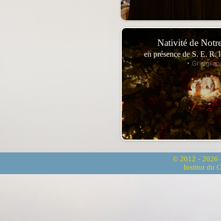
Nativité de Notr
en présence de S. E. R. 
• Griciglian
© 2012 - 2026
Institut du 