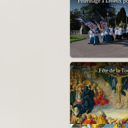
Pèlerinage à Lisieux po
• Lisieux 
Fête de la To
• Griciglian