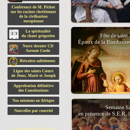
Conférence de M. Pichot
sur les racines chrétiennes
de la civilisation
européenne
La spiritualité
Fête de saint
du chant grégorien
Époux de la Bienheure
Notre dernier CD
• Griciglian
Sursum Corda
Retraites salésiennes
Ligue des saints Cœurs
de Jésus, Marie et Joseph
Approbation définitive
des Constitutions
Nos missions en Afrique
Semaine Sa
Nouvelles par courriel
en présence de S.E.R. 
• Griciglian
Il est interdit de publier