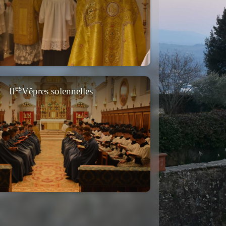
es
II
Vêpres solennelles