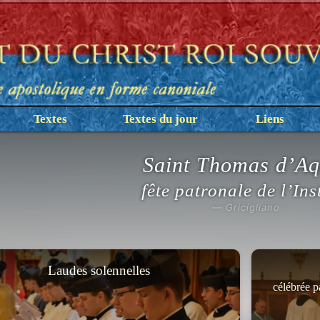
Textes
Textes du jour
Liens
Saint Thomas d’Aq
fête patronale de l’Ins
— Gricigliano
Laudes solennelles
célébrée p