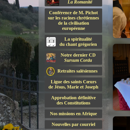
La Romanité
Conférence de M. Pichot
sur les racines chrétiennes
de la civilisation
européenne
La spiritualité
du chant grégorien
Notre dernier CD
Sursum Corda
Retraites salésiennes
Ligue des saints Cœurs
de Jésus, Marie et Joseph
Approbation définitive
des Constitutions
Nos missions en Afrique
Nouvelles par courriel