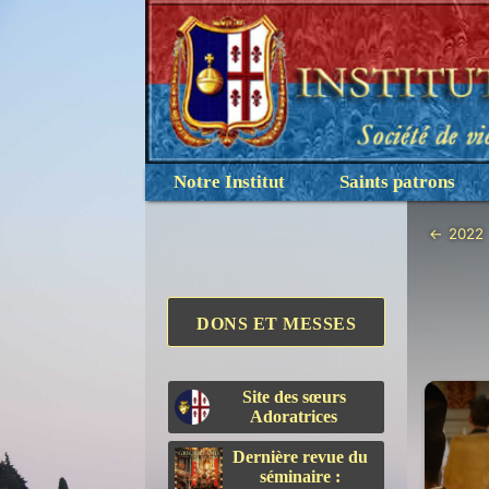
Notre Institut
Saints patrons
←
2022
DONS ET MESSES
Site des sœurs
Adoratrices
Dernière revue du
séminaire :