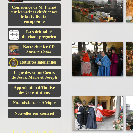
Conférence de M. Pichot
sur les racines chrétiennes
de la civilisation
européenne
La spiritualité
du chant grégorien
Notre dernier CD
Sursum Corda
Retraites salésiennes
Ligue des saints Cœurs
de Jésus, Marie et Joseph
Approbation définitive
des Constitutions
Nos missions en Afrique
Nouvelles par courriel
Il est interdit de publier