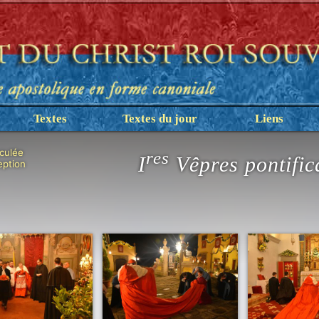
Textes
Textes du jour
Liens
culée
res
I
Vêpres pontific
ption