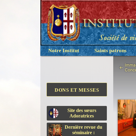
Notre Institut
Saints patrons
Imma
←
Conce
DONS ET MESSES
Site des sœurs
Adoratrices
Dernière revue du
séminaire :