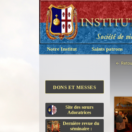
Notre Institut
Saints patrons
←
Retou
DONS ET MESSES
Site des sœurs
Adoratrices
Dernière revue du
séminaire :