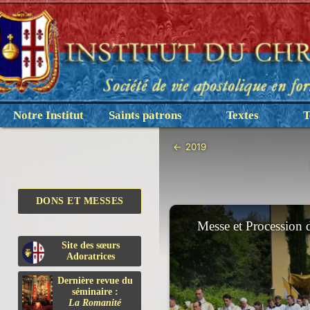
Notre Institut
Saints patrons
Textes
T
←
2019
DONS ET MESSES
Messe et Procession 
Site des sœurs
Adoratrices
Dernière revue du
séminaire :
La Romanité