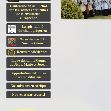
Conférence de M. Pichot
sur les racines chrétiennes
de la civilisation
européenne
La spiritualité
du chant grégorien
Notre dernier CD
Sursum Corda
Retraites salésiennes
Ligue des saints Cœurs
de Jésus, Marie et Joseph
Approbation définitive
des Constitutions
Nos missions en Afrique
Nouvelles par courriel
Il est interdit de publier