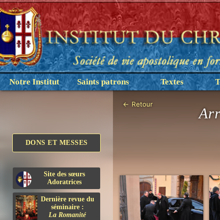
Notre Institut
Saints patrons
Textes
T
←
Retour
Arr
DONS ET MESSES
Site des sœurs
Adoratrices
Dernière revue du
séminaire :
La Romanité