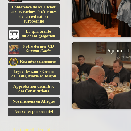
Conférence de M. Pichot
sur les racines chrétiennes
de la civilisation
européenne
La spiritualité
du chant grégorien
Notre dernier CD
Déjeuner de
Sursum Corda
• Florence
Retraites salésiennes
Ligue des saints Cœurs
de Jésus, Marie et Joseph
Approbation définitive
des Constitutions
Nos missions en Afrique
Nouvelles par courriel
Il est interdit de publier