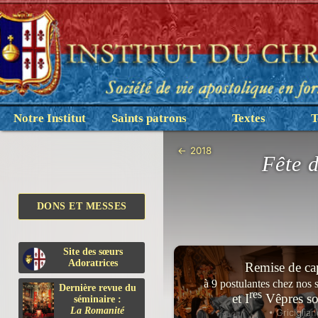
Notre Institut
Saints patrons
Textes
T
←
2018
Fête 
DONS ET MESSES
Site des sœurs
Adoratrices
Remise de ca
à 9 postulantes chez nos 
Dernière revue du
res
et I
Vêpres so
séminaire :
La Romanité
• Griciglian