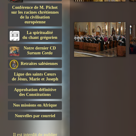
Conférence de M. Pichot
sur les racines chrétiennes
de la civilisation
européenne
La spiritualité
du chant grégorien
Notre dernier CD
Sursum Corda
Retraites salésiennes
Ligue des saints Cœurs
de Jésus, Marie et Joseph
Approbation définitive
des Constitutions
Nos missions en Afrique
Nouvelles par courriel
Il est interdit de publier