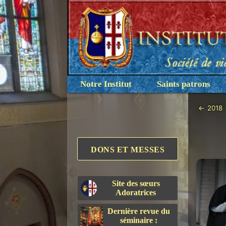
Notre Institut
Saints patrons
←
2018
DONS ET MESSES
Site des sœurs
Adoratrices
Dernière revue du
séminaire :