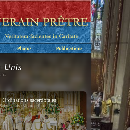
Photos
Publications
s-Unis
nis)
Ordinations sacerdotales
 Saint-Louis (Misouri, États-Unis) •