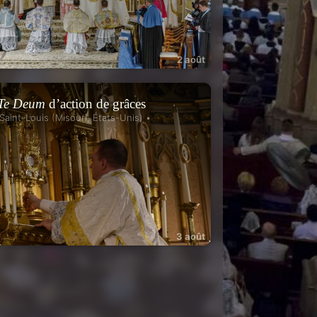
2 août
Te Deum
d’action de grâces
 Saint-Louis (Misouri, États-Unis) •
3 août