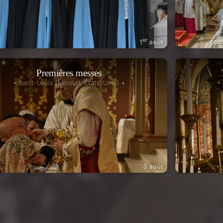
er
1
août
Premières messes
• Saint-Louis (Misouri, États-Unis) •
•
3 août