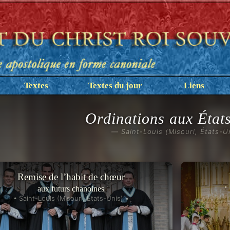
Textes
Textes du jour
Liens
Ordinations aux État
— Saint-Louis (Misouri, États-U
Remise de l’habit de chœur
•
aux futurs chanoines
• Saint-Louis (Misouri, États-Unis) •