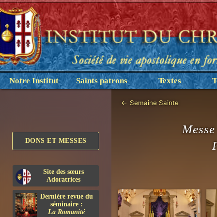
Notre Institut
Saints patrons
Textes
T
←
Semaine Sainte
Messe 
DONS ET MESSES
Site des sœurs
Adoratrices
Dernière revue du
séminaire :
La Romanité