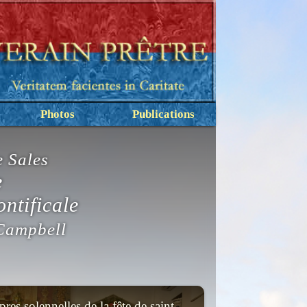
Photos
Publications
e Sales
e
ntificale
ampbell
res solennelles de la fête de saint