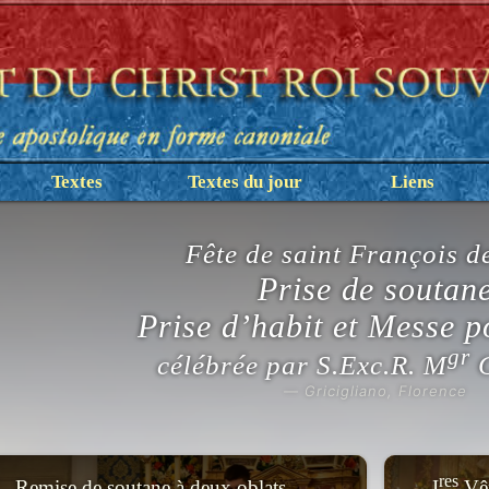
Textes
Textes du jour
Liens
Fête de saint François d
Prise de soutan
Prise d’habit et Messe po
gr
célébrée par S.Exc.R. M
C
— Gricigliano, Florence
res
Remise de soutane à deux oblats
I
Vêp