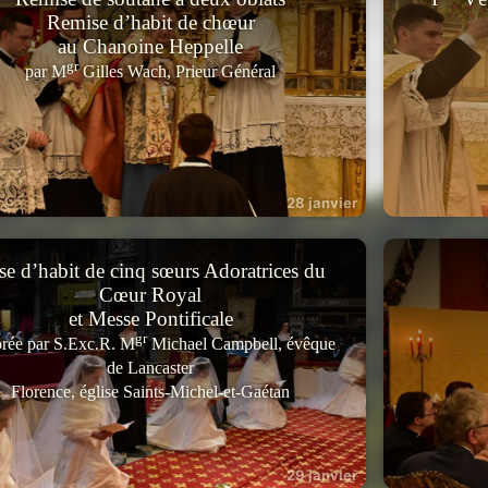
Remise d’habit de chœur
au Chanoine Heppelle
gr
par M
Gilles Wach, Prieur Général
28 janvier
ise d’habit de cinq sœurs Adoratrices du
Cœur Royal
et Messe Pontificale
gr
brée par S.Exc.R. M
Michael Campbell, évêque
de Lancaster
Florence, église Saints-Michel-et-Gaétan
29 janvier