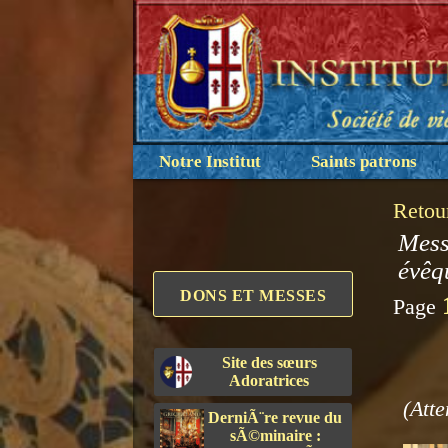
Notre Institut
Saints patrons
Retou
Mess
évêq
DONS ET MESSES
Page
Site des sœurs
Adoratrices
(Atte
DerniÃ¨re revue du
sÃ©minaire :