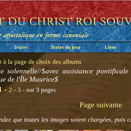
Textes
Textes du jour
Liens
r à la page de choix des albums
e solennelle//$avec assistance pontificale
ue de l'Île Maurice$
1 -
2 -
3 -
sur 3 pages
Page suivante
ndez que toutes les images soient chargées, puis c