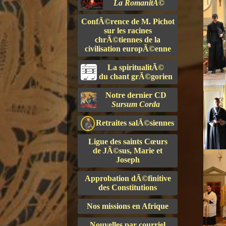
La RomanitÃ©
ConfÃ©rence de M. Pichot
sur les racines
chrÃ©tiennes de la
civilisation europÃ©enne
La spiritualitÃ©
du chant grÃ©gorien
Notre dernier CD
Sursum Corda
Retraites salÃ©siennes
Ligue des saints Cœurs
de JÃ©sus, Marie et
Joseph
Approbation dÃ©finitive
des Constitutions
Nos missions en Afrique
Nouvelles par courriel