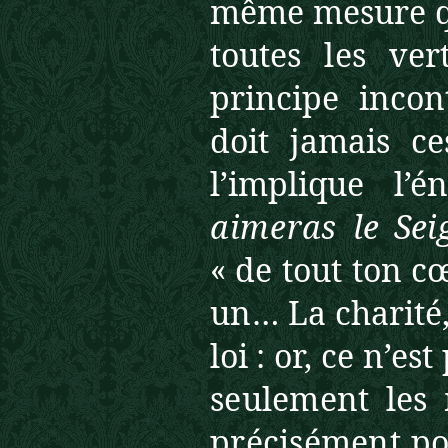
même mesure que
toutes les ver
principe inco
doit jamais c
l’implique l’
aimeras
le Se
« de tout ton cœ
un…
La charité,
loi :
or,
ce n’est
seulement les 
précisément po