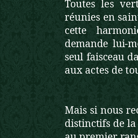
Toutes les ve
réunies en sai
cette harmon
demande lui-mê
seul fais
ceau da
aux actes de to
Mais si nous re
distinctifs de l
au premier rang 