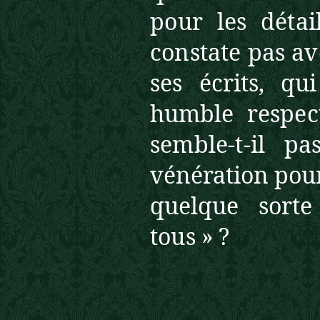
pour les déta
constate pas a
ses écrits, qu
humble respe
semble-t-il p
vénération pour 
quelque sort
tous » ?