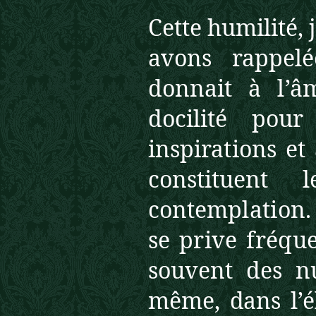
Cette humilité,
avons rappel
donnait à l’
docilité pou
inspirations e
constituent
contem
plation.
se prive fréq
souvent des nu
même, dans l’él