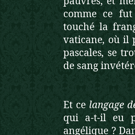
p
auvres, et mê
comme
ce fut
touché la fra
vaticane, où il 
pascales, se tr
de sang invétér
Et ce
langage d
qui a-t-il eu
angélique ? Da