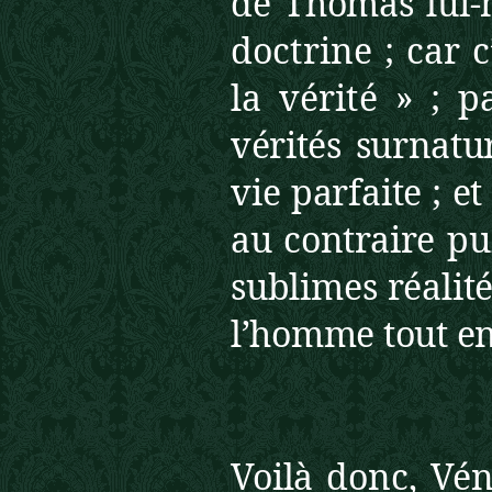
de Thomas lui
doctrine ; car c
la v
érité » ;
p
vérités surnatu
vie parfaite ; et
au contraire
pu
sublimes réa
lit
l’homme tout en
Voilà donc, Vé