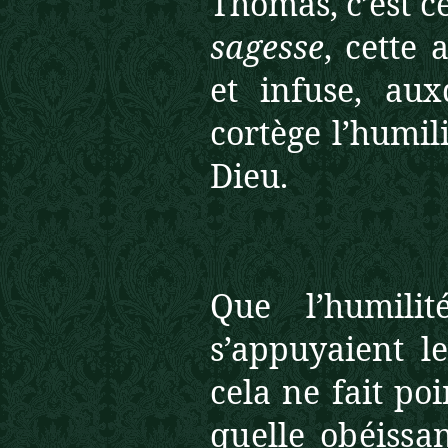
Thomas, c’est c
sagesse
, cette 
et infuse, au
cortège l’humili
Dieu.
Que l’humili
s’appuyaient l
cela ne fait p
quelle obéissan